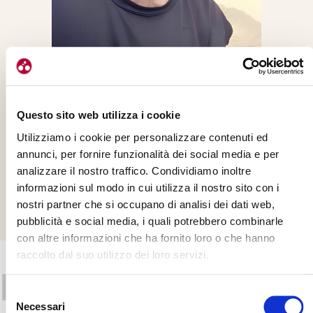
Ciao! Mi chiamo Andrea Cottini e sono nato e vissuto a Terni. La
bici è da sempre per me il mezzo per mantenere il legame con la
Questo sito web utilizza i cookie
mia terra e per andare alla scoperta, lentamente, del mondo. Da
solo o in compagnia, dal sellino di una bici la prospettiva cambia e
Utilizziamo i cookie per personalizzare contenuti ed
uno scorcio di una stradina di campagna può appagare una
annunci, per fornire funzionalità dei social media e per
giornata. Negli ultimi anni ho trovato la mia dimensione con il
analizzare il nostro traffico. Condividiamo inoltre
gravel ed il bikepacking per i cicloviaggi, e sono molto attento alle
informazioni sul modo in cui utilizza il nostro sito con i
tematiche della mobilità attiva urbana.
nostri partner che si occupano di analisi dei dati web,
pubblicità e social media, i quali potrebbero combinarle
con altre informazioni che ha fornito loro o che hanno
raccolto dal suo utilizzo dei loro servizi.
Navigazione degli articoli
Prev
1
…
49
50
51
52
53
…
55
Next
Selezione
Necessari
del