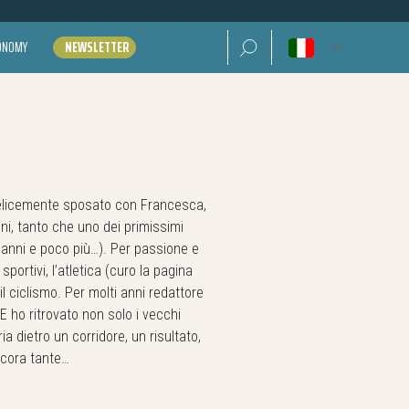
Ricerca per:
CONOMY
NEWSLETTER
felicemente sposato con Francesca,
i, tanto che uno dei primissimi
(3 anni e poco più…). Per passione e
ortivi, l’atletica (curo la pagina
 ciclismo. Per molti anni redattore
E ho ritrovato non solo i vecchi
a dietro un corridore, un risultato,
ncora tante…