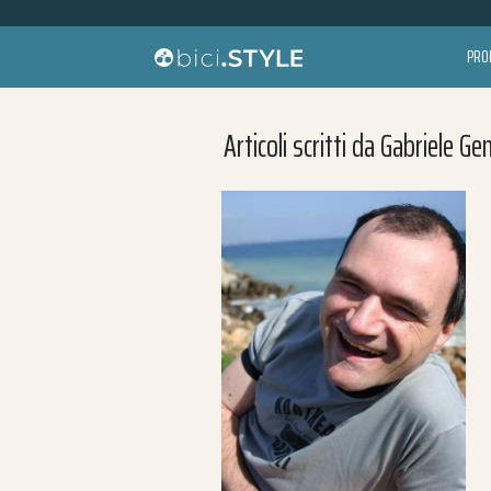
Vai al contenuto
PRO
Navigazione principale
Ricerca per:
Articoli scritti da Gabriele Gent