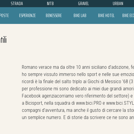
STRADA
MTB
GRAVEL
URBAN
POSTE
ESPERIENZE
BENESSERE
BIKE LAB
BIKE HOTEL
BIKE E
ili
Romano verace ma da oltre 10 anni siciliano d’adozione, 
ho sempre vissuto immerso nello sport e nelle sue emozion
ricordi è la finale del salto triplo ai Giochi di Messico ’68 
per professione mi sono dedicato ai miei due grandi amori sp
Facebook agenziacorriamo vero riferimento del settore) e il
a Bicisport, nella squadra di www.bici.PRO e www.bici.STYL
compagni d’avventura, ma anche il gusto di cercare la stori
un semplice numero. E di storie da scrivere ce ne sono a