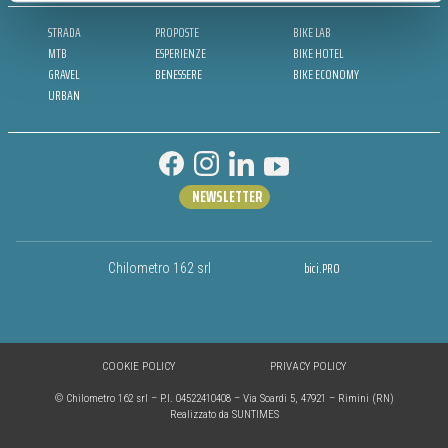
STRADA
PROPOSTE
BIKE LAB
MTB
ESPERIENZE
BIKE HOTEL
GRAVEL
BENESSERE
BIKE ECONOMY
URBAN
NEWSLETTER
bici.PRO
Chilometro 162 srl
COOKIE POLICY
PRIVACY POLICY
© Chilometro 162 srl – P.I. 04522410408 – Via Soardi 5, 47921 – Rimini (RN)
Realizzato da SUNTIMES