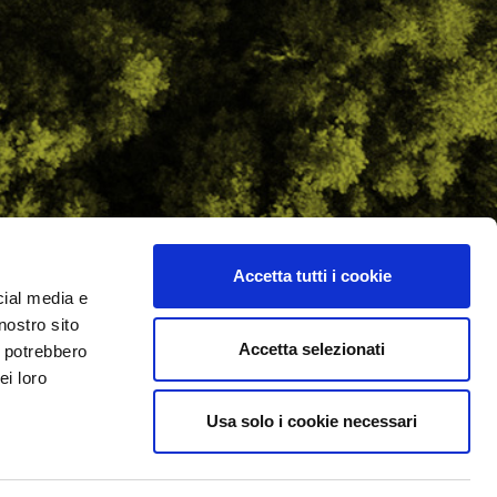
Accetta tutti i cookie
cial media e
ilometro 162 srl
nostro sito
i.PRO
Accetta selezionati
i potrebbero
ei loro
Usa solo i cookie necessari