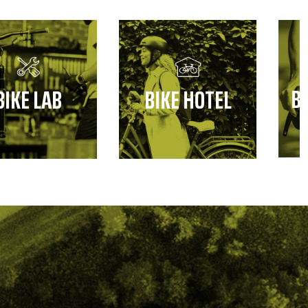
B
BIKE LAB
BIKE HOTEL