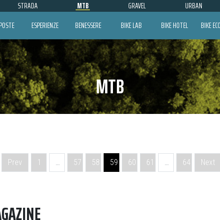
STRADA
MTB
GRAVEL
URBAN
POSTE
ESPERIENZE
BENESSERE
BIKE LAB
BIKE HOTEL
BIKE E
MTB
Prev
1
…
57
58
59
60
61
…
64
Next
AGAZINE