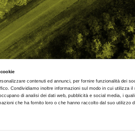
 cookie
rsonalizzare contenuti ed annunci, per fornire funzionalità dei so
AMO
STRADA
PROPOSTE
BIKE LAB
Ch
ffico. Condividiamo inoltre informazioni sul modo in cui utilizza il 
TI
MTB
ESPERIENZE
BIKE HOTEL
bic
 occupano di analisi dei dati web, pubblicità e social media, i qual
GRAVEL
BENESSERE
BIKE ECONOMY
azioni che ha fornito loro o che hanno raccolto dal suo utilizzo d
URBAN