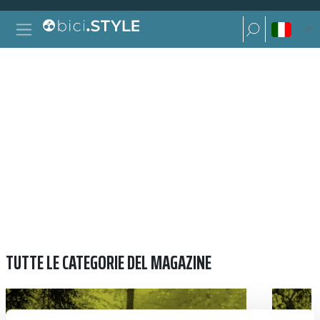
Vai al contenuto
Ricerca per:
Navigazione principale
Ricerca per:
SUSAN WILD
TUTTE LE CATEGORIE DEL MAGAZINE