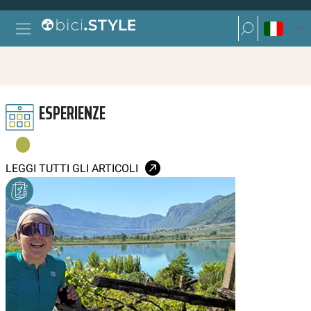
Vai al contenuto
Ricerca per:
Navigazione principale
Ricerca per:
ESPERIENZE
LEGGI TUTTI GLI ARTICOLI