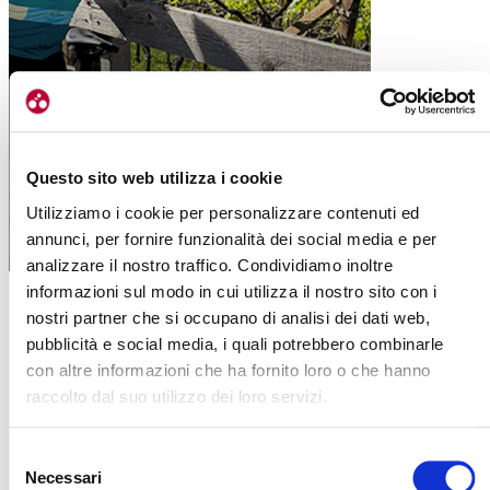
Questo sito web utilizza i cookie
LA SCELTA DI BOLZANO E LA MIA PRIMA
BICI DA CORSA
Utilizziamo i cookie per personalizzare contenuti ed
annunci, per fornire funzionalità dei social media e per
|
06-05-2026
analizzare il nostro traffico. Condividiamo inoltre
informazioni sul modo in cui utilizza il nostro sito con i
nostri partner che si occupano di analisi dei dati web,
pubblicità e social media, i quali potrebbero combinarle
con altre informazioni che ha fornito loro o che hanno
raccolto dal suo utilizzo dei loro servizi.
Selezione
Necessari
del