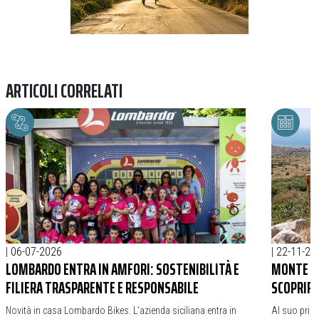
ARTICOLI CORRELATI
|
06-07-2026
|
22-11-20
LOMBARDO ENTRA IN AMFORI: SOSTENIBILITÀ E
MONTE CO
FILIERA TRASPARENTE E RESPONSABILE
SCOPRIR
Novità in casa Lombardo Bikes. L’azienda siciliana entra in
Al suo primo