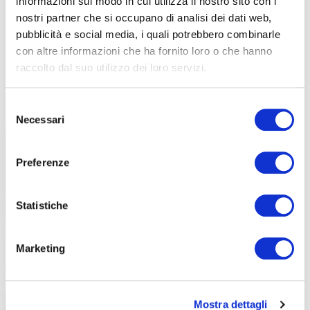
informazioni sul modo in cui utilizza il nostro sito con i
incrocio suggestivo ha emozionato tutti: il gruppo ha intercettato
nostri partner che si occupano di analisi dei dati web,
un “check point” della storica Targa Florio. Una confluenza di
pubblicità e social media, i quali potrebbero combinarle
eccellenze del movimento…
Da un lato, l’innovazione delle
con altre informazioni che ha fornito loro o che hanno
moderne e-bike. Dall’altro, il fascino senza tempo delle auto
raccolto dal suo utilizzo dei loro servizi.
d’epoca. Entrambi veicoli uniti dallo stesso spirito di passione e
velocità, anche se in epoche diverse.
Selezione
Necessari
del
consenso
Preferenze
Statistiche
Marketing
Mostra dettagli