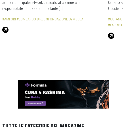
amfori, principale network dedicato al commercio
Cofano sta 
responsabile. Un passo importante […]
Occidentale.
#AMFORI
#LOMBARDO BIKES
#FONDAZIONE SYMBOLA
#COFANO BI
#PARCO CIC
TUTTE LE CATEGORIE DEL MAGAZINE