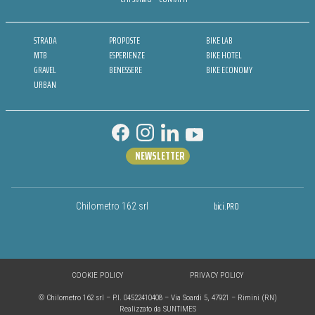
STRADA
PROPOSTE
BIKE LAB
MTB
ESPERIENZE
BIKE HOTEL
GRAVEL
BENESSERE
BIKE ECONOMY
URBAN
NEWSLETTER
bici.PRO
Chilometro 162 srl
COOKIE POLICY
PRIVACY POLICY
© Chilometro 162 srl – P.I. 04522410408 – Via Soardi 5, 47921 – Rimini (RN)
Realizzato da SUNTIMES