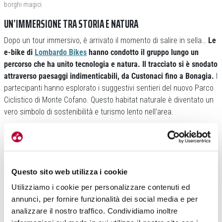
borghi magici
UN’IMMERSIONE TRA STORIA E NATURA
Dopo un tour immersivo, è arrivato il momento di salire in sella…
Le
e-bike di
Lombardo Bikes
hanno condotto il gruppo lungo un
percorso che ha unito tecnologia e natura. Il tracciato si è snodato
attraverso paesaggi indimenticabili, da Custonaci fino a Bonagia.
I
partecipanti hanno esplorato i suggestivi sentieri del nuovo Parco
Ciclistico di Monte Cofano. Questo habitat naturale è diventato un
vero simbolo di sostenibilità e turismo lento nell’area.
Questo sito web utilizza i cookie
Utilizziamo i cookie per personalizzare contenuti ed
annunci, per fornire funzionalità dei social media e per
La pedalata ha offerto una prospettiva inedita sul territorio. Un
analizzare il nostro traffico. Condividiamo inoltre
momento di movimento e condivisione.
Lungo il percorso, un