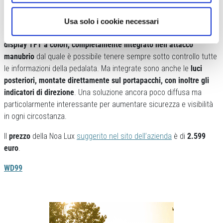
una struttura rinforzata creata appositamente per le e-bike.
La Noa Lux è però molto ben equipaggiata anche dal punto di vista
Usa solo i cookie necessari
dell’integrazione della tecnologia. Un ottimo esempio a riguardo è il
display TFT a colori, completamente integrato nell’attacco
manubrio
dal quale è possibile tenere sempre sotto controllo tutte
le informazioni della pedalata. Ma integrate sono anche le
luci
posteriori, montate direttamente sul portapacchi, con inoltre gli
indicatori di direzione
. Una soluzione ancora poco diffusa ma
particolarmente interessante per aumentare sicurezza e visibilità
in ogni circostanza.
Il
prezzo
della Noa Lux
suggerito nel sito dell’azienda
è di
2.599
euro
.
WD99
Previous
Next