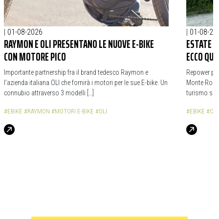
|
01-08-2026
|
01-08-20
RAYMON E OLI PRESENTANO LE NUOVE E-BIKE
ESTATE S
CON MOTORE PICO
ECCO QUA
Importante partnership fra il brand tedesco Raymon e
Repower prop
l’azienda italiana OLI che fornirà i motori per le sue E-bike. Un
Monte Rosa, 
connubio attraverso 3 modelli […]
turismo sost
#EBIKE
#RAYMON
#MOTORI E-BIKE
#OLI
#EBIKE
#CI