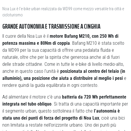
Noa Lux è l’e-bike urban realizzata da WD99 come mezzo versatile tra città e
cicloturismo
GRANDE AUTONOMIA E TRASMISSIONE A CINGHIA
Il cuore della Noa Lux è il
motore Bafang M210, con 250 Wh di
potenza massima e 80Nm di coppia
. Bafang M210 è stata scelto
da WD99 per la sua capacità di offrire una pedalata fluida e
naturale, oltre che per la spinta che generosa anche al di fuori
delle strade cittadine. Come in tutte le e-bike di livello medio-alto,
anche in questo caso l’unità è
posizionata al centro del telaio (in
alluminio), una posizione che aiuta a distribuire al meglio i pesi
e
rendere quindi la guida equilibrata in ogni contesto.
Ad alimentare il motore c’è una
batteria da 720 Wh perfettamente
integrata nel tubo obliquo
. Si tratta di una capacità importante per
il segmento urban, questo sottolinea il fatto che
l’autonomia è
stata uno dei punti di forza del progetto di Noa Lux
, cioè una bici
non limitata a restate nell’orizzonte urbano. Uno dei punti più