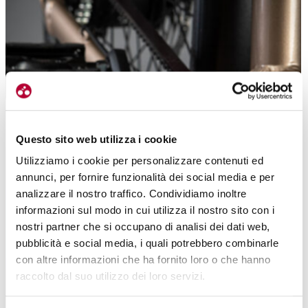
Questo sito web utilizza i cookie
Utilizziamo i cookie per personalizzare contenuti ed
La trasmissione è affidata alla cinghia Gates Carbon Drive CDX, il top di
annunci, per fornire funzionalità dei social media e per
gamma per quanto riguarda le biciclette urban e le e-bike
analizzare il nostro traffico. Condividiamo inoltre
informazioni sul modo in cui utilizza il nostro sito con i
nostri partner che si occupano di analisi dei dati web,
pubblicità e social media, i quali potrebbero combinarle
con altre informazioni che ha fornito loro o che hanno
raccolto dal suo utilizzo dei loro servizi.