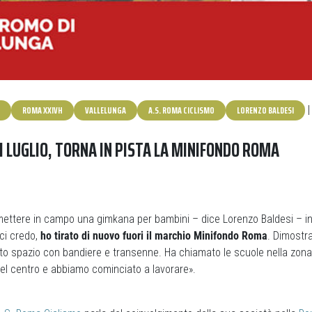
ROMA XXIVH
VALLELUNGA
A.S. ROMA CICLISMO
LORENZO BALDESI
DI LUGLIO, TORNA IN PISTA LA MINIFONDO ROMA
ttere in campo una gimkana per bambini – dice Lorenzo Baldesi – i
ci credo,
ho tirato di nuovo fuori il marchio Minifondo Roma
. Dimostr
to spazio con bandiere e transenne. Ha chiamato le scuole nella zona 
 del centro e abbiamo cominciato a lavorare».