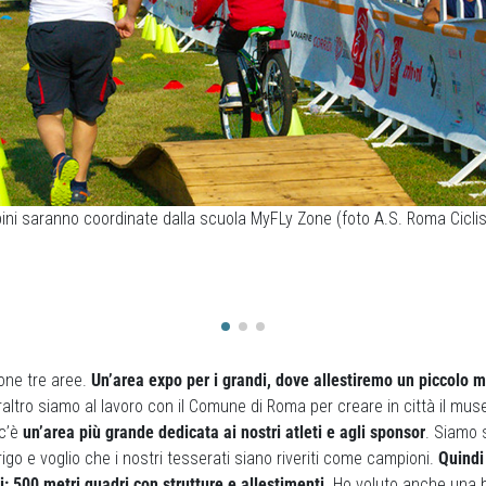
bini saranno coordinate dalla scuola MyFLy Zone (foto A.S. Roma Cicli
one tre aree.
Un’area expo per i grandi, dove allestiremo un piccolo 
raltro siamo al lavoro con il Comune di Roma per creare in città il mus
 c’è
un’area più grande dedicata ai nostri atleti e agli sponsor
. Siamo 
rigo e voglio che i nostri tesserati siano riveriti come campioni.
Quindi
: 500 metri quadri con strutture e allestimenti
. Ho voluto anche una b