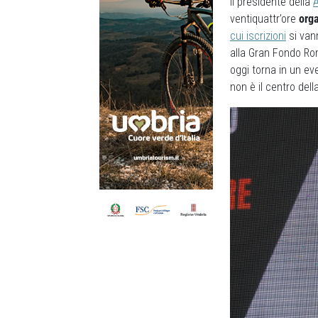
Il presidente della
A
ventiquattr’ore
orga
cui iscrizioni
si vann
alla Gran Fondo R
oggi torna in un ev
non è il centro del