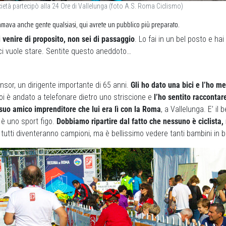
età partecipò alla 24 Ore di Vallelunga
(foto A.S. Roma Ciclismo)
mava anche gente qualsiasi, qui avrete un pubblico più preparato.
i venire di proposito, non sei di passaggio
. Lo fai in un bel posto e ha
ì ci vuole stare. Sentite questo aneddoto…
sor, un dirigente importante di 65 anni.
Gli ho dato una bici e l’ho me
poi è andato a telefonare dietro uno striscione e
l’ho sentito raccontar
suo amico imprenditore che lui era lì con la Roma
, a Vallelunga. E’ il 
o è uno sport figo.
Dobbiamo ripartire dal fatto che nessuno è ciclista,
tutti diventeranno campioni, ma è bellissimo vedere tanti bambini in bi