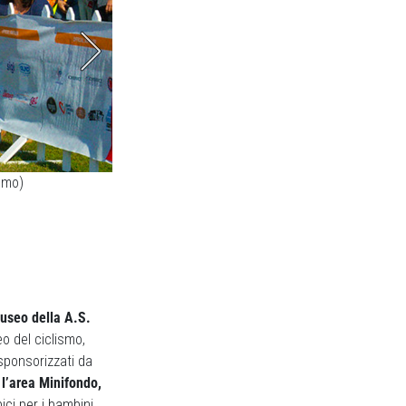
smo)
Tra le iniziative della Minifondo c’era anche il pas
museo della A.S.
eo del ciclismo,
sponsorizzati da
 l’area Minifondo,
ici per i bambini