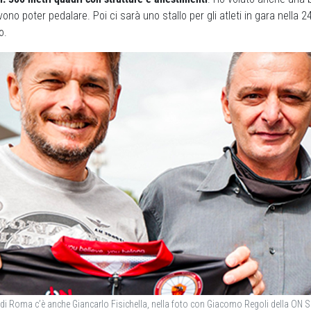
evono poter pedalare. Poi ci sarà uno stallo per gli atleti in gara nella 
o.
 di Roma c’è anche Giancarlo Fisichella, nella foto con Giacomo Regoli della ON 