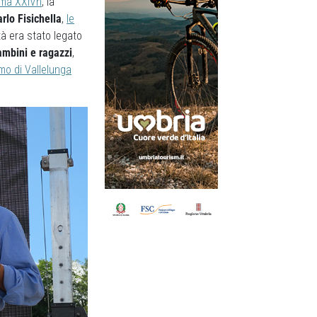
ma XXIVh
, la
rlo Fisichella
,
le
tà era stato legato
bambini e ragazzi
,
o di Vallelunga