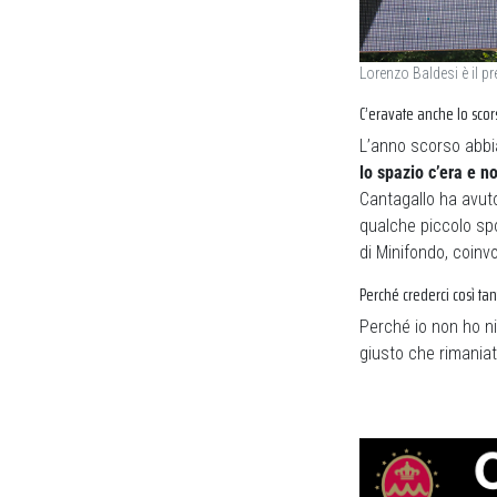
Lorenzo Baldesi è il p
C’eravate anche lo sco
L’anno scorso abbi
lo spazio c’era e n
Cantagallo ha avu
qualche piccolo spon
di Minifondo, coin
Perché crederci così ta
Perché io non ho n
giusto che rimaniat