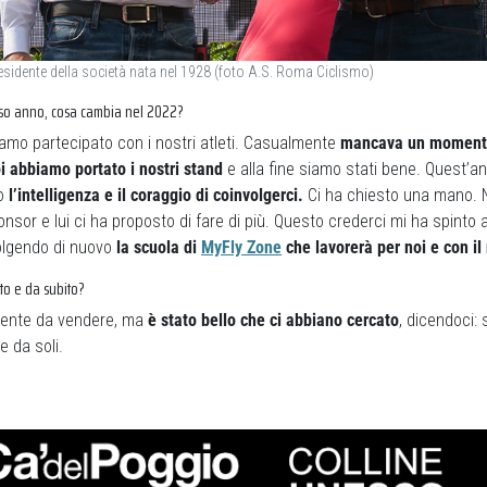
residente della società nata nel 1928 (foto A.S. Roma Ciclismo)
rso anno, cosa cambia nel 2022?
amo partecipato con i nostri atleti. Casualmente
mancava un momento
oi abbiamo portato i nostri stand
e alla fine siamo stati bene. Quest’an
to
l’intelligenza e il coraggio di coinvolgerci.
Ci ha chiesto una mano. 
sor e lui ci ha proposto di fare di più. Questo crederci mi ha spinto a 
volgendo di nuovo
la scuola di
MyFly Zone
che lavorerà per noi e con il
nto e da subito?
iente da vendere, ma
è stato bello che ci abbiano cercato
, dicendoci: 
e da soli.