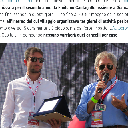
.S. Roma Ciclismo
parla del coinvolgimento della sua società nella
Ro
nizzata per il secondo anno da Emiliano Cantagallo assieme a Gianca
o finalizzando in questi giorni. E se fino al 2018 l’impegno della socie
oma,
all’interno del cui villaggio organizzava tre giorni di attività per 
ento diverso. Sicuramente più piccolo, ma dal forte impatto. L’
Autodrom
la Capitale, in compenso
nessuno varcherà quei cancelli per caso
.