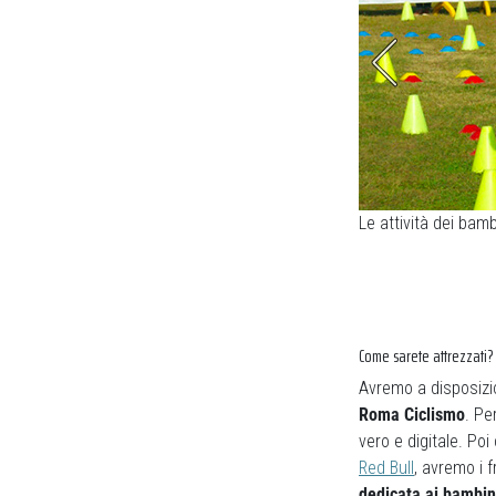
dalare
(foto A.S. Roma Ciclismo)
Le attività dei bam
Come sarete attrezzati?
Avremo a disposizi
Roma Ciclismo
. Pe
vero e digitale. Poi
Red Bull
, avremo i f
dedicata ai bambini