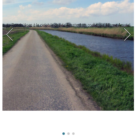
La Ronde Hoep è la ciclabile che da Amsterdam costeggia il fiume Amstel