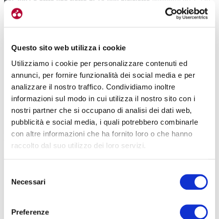
nel 2007 e offre una flotta di 14.000 biciclette
dislocate su 1.230
stazioni ed è utilizzato da 86.000 utenti al giorno in media.
Questo sito web utilizza i cookie
Utilizziamo i cookie per personalizzare contenuti ed
annunci, per fornire funzionalità dei social media e per
analizzare il nostro traffico. Condividiamo inoltre
informazioni sul modo in cui utilizza il nostro sito con i
Sono numerosi anche gli itinerari che dalla città si spostano verso
nostri partner che si occupano di analisi dei dati web,
i castelli che circondano la capitale francese,
il più iconico è
pubblicità e social media, i quali potrebbero combinarle
sicuramente quello di Versailles
, raggiungibile attraverso la
con altre informazioni che ha fornito loro o che hanno
Véloscénie in un percorso ciclabile di 33 chilometri.
raccolto dal suo utilizzo dei loro servizi.
Selezione
Necessari
del
consenso
Preferenze