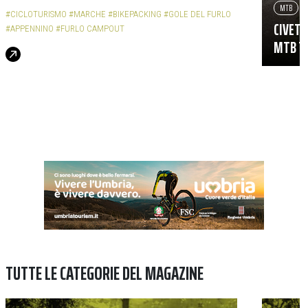
MTB
#CICLOTURISMO
#MARCHE
#BIKEPACKING
#GOLE DEL FURLO
CIVETT
#APPENNINO
#FURLO CAMPOUT
MTB TR
TUTTE LE CATEGORIE DEL MAGAZINE