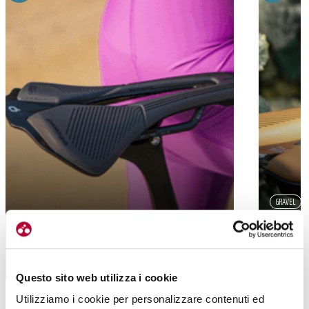
GRAVEL
GRAVEL
PROLOGO
PROLOGO AGX: LA LINEA PER GRAVEL,
SELLE R
ADVENTURE E CICLOCROSS
FUORIS
Questo sito web utilizza i cookie
Utilizziamo i cookie per personalizzare contenuti ed