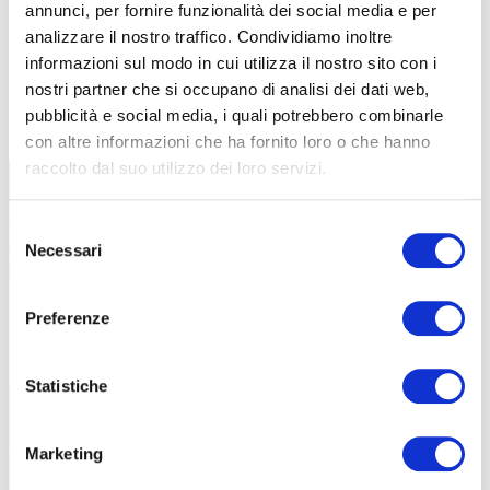
annunci, per fornire funzionalità dei social media e per
analizzare il nostro traffico. Condividiamo inoltre
informazioni sul modo in cui utilizza il nostro sito con i
nostri partner che si occupano di analisi dei dati web,
TUTTE LE CATEGORIE DEL MAGAZINE
pubblicità e social media, i quali potrebbero combinarle
con altre informazioni che ha fornito loro o che hanno
raccolto dal suo utilizzo dei loro servizi.
Selezione
Necessari
del
consenso
Preferenze
PROPOSTE
Statistiche
Marketing