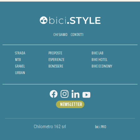
CHI SIAMO
CONTATTI
STRADA
PROPOSTE
BIKE LAB
MTB
ESPERIENZE
BIKE HOTEL
GRAVEL
BENESSERE
BIKE ECONOMY
URBAN
NEWSLETTER
bici.PRO
Chilometro 162 srl