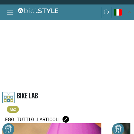
Vai al contenuto
Ricerca per:
Navigazione principale
Ricerca per:
AGX
BIKE LAB
AGX
LEGGI TUTTI GLI ARTICOLI