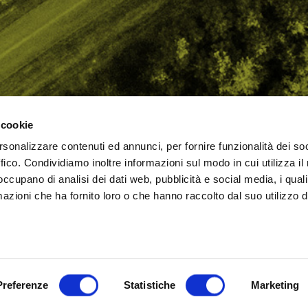
 cookie
rsonalizzare contenuti ed annunci, per fornire funzionalità dei so
AMO
STRADA
PROPOSTE
BIKE LAB
Ch
ffico. Condividiamo inoltre informazioni sul modo in cui utilizza il 
TI
MTB
ESPERIENZE
BIKE HOTEL
bic
 occupano di analisi dei dati web, pubblicità e social media, i qual
GRAVEL
BENESSERE
BIKE ECONOMY
azioni che ha fornito loro o che hanno raccolto dal suo utilizzo d
URBAN
ni (RN)
Cookie Policy
Privacy Policy
Preferenze
Statistiche
Marketing