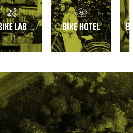
B
BIKE LAB
BIKE HOTEL