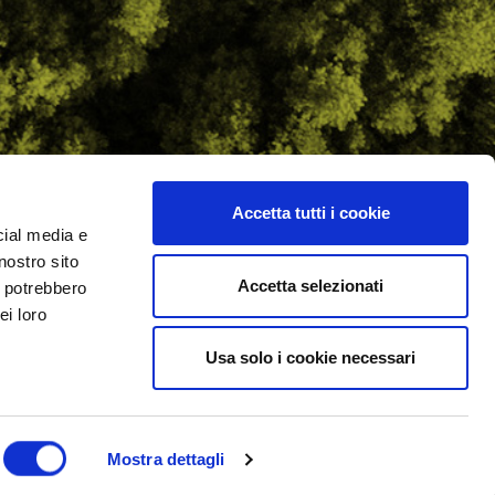
Accetta tutti i cookie
cial media e
ilometro 162 srl
nostro sito
i.PRO
Accetta selezionati
i potrebbero
ei loro
Usa solo i cookie necessari
Mostra dettagli