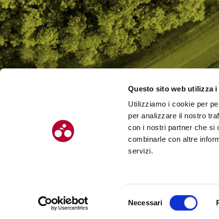
Questo sito web utilizza i
Utilizziamo i cookie per pe
CHI SI
per analizzare il nostro tra
CONTAT
con i nostri partner che si
combinarle con altre inform
servizi.
© Chilometro 162 srl – P.I. 04522410408 – Via Soardi 5, 47921 – Rimi
Selezione
Necessari
Realizzato da SUNTIMES
del