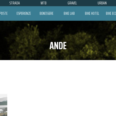
STRADA
MTB
GRAVEL
URBAN
POSTE
ESPERIENZE
BENESSERE
BIKE LAB
BIKE HOTEL
BIKE E
ANDE