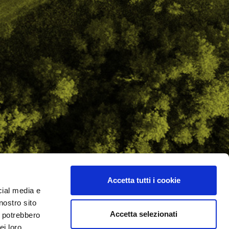
Accetta tutti i cookie
cial media e
ilometro 162 srl
nostro sito
i.PRO
Accetta selezionati
i potrebbero
ei loro