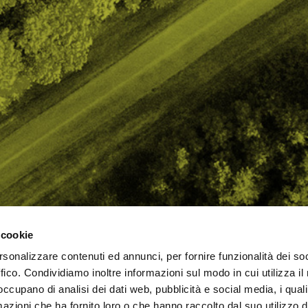
 cookie
rsonalizzare contenuti ed annunci, per fornire funzionalità dei so
AMO
STRADA
PROPOSTE
BIKE LAB
Ch
ffico. Condividiamo inoltre informazioni sul modo in cui utilizza il 
TI
MTB
ESPERIENZE
BIKE HOTEL
bic
 occupano di analisi dei dati web, pubblicità e social media, i qual
GRAVEL
BENESSERE
BIKE ECONOMY
azioni che ha fornito loro o che hanno raccolto dal suo utilizzo d