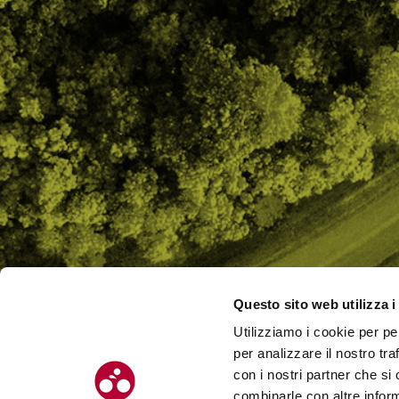
Questo sito web utilizza i
Utilizziamo i cookie per pe
CHI SI
per analizzare il nostro tra
CONTAT
con i nostri partner che si
combinarle con altre inform