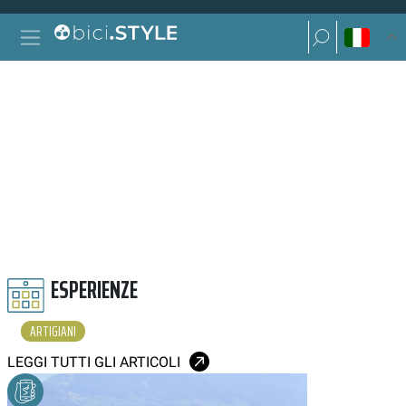
Vai al contenuto
Ricerca per:
Navigazione principale
Ricerca per:
ARTIGIANI
ESPERIENZE
ARTIGIANI
LEGGI TUTTI GLI ARTICOLI