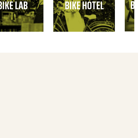
B
BIKE LAB
BIKE HOTEL