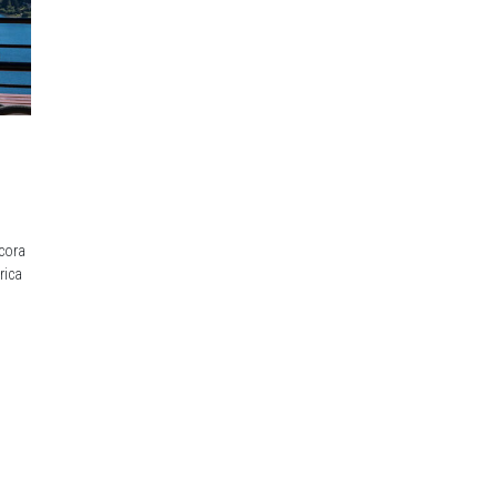
ncora
rica