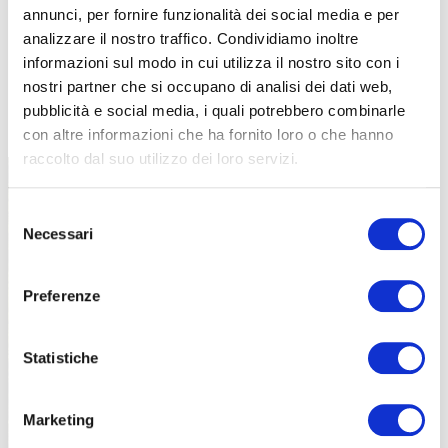
annunci, per fornire funzionalità dei social media e per
analizzare il nostro traffico. Condividiamo inoltre
informazioni sul modo in cui utilizza il nostro sito con i
nostri partner che si occupano di analisi dei dati web,
TUTTE LE CATEGORIE DEL MAGAZINE
pubblicità e social media, i quali potrebbero combinarle
con altre informazioni che ha fornito loro o che hanno
raccolto dal suo utilizzo dei loro servizi.
Selezione
Necessari
del
consenso
Preferenze
PROPOSTE
Statistiche
Marketing