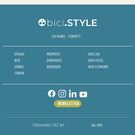
CHI SIAMO
CONTATTI
STRADA
PROPOSTE
BIKE LAB
MTB
ESPERIENZE
BIKE HOTEL
GRAVEL
BENESSERE
BIKE ECONOMY
URBAN
NEWSLETTER
bici.PRO
Chilometro 162 srl