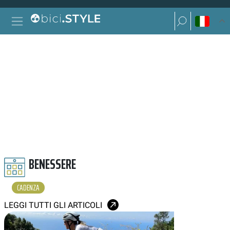
Vai al contenuto
Ricerca per:
Navigazione principale
Ricerca per:
CADENZA
BENESSERE
CADENZA
LEGGI TUTTI GLI ARTICOLI