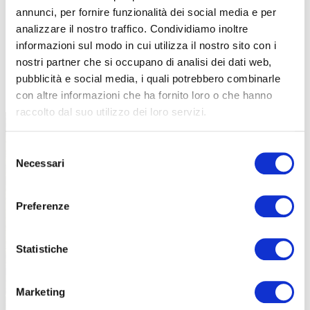
annunci, per fornire funzionalità dei social media e per
analizzare il nostro traffico. Condividiamo inoltre
informazioni sul modo in cui utilizza il nostro sito con i
nostri partner che si occupano di analisi dei dati web,
TUTTE LE CATEGORIE DEL MAGAZINE
pubblicità e social media, i quali potrebbero combinarle
con altre informazioni che ha fornito loro o che hanno
raccolto dal suo utilizzo dei loro servizi.
Selezione
Necessari
del
consenso
Preferenze
PROPOSTE
Statistiche
Marketing