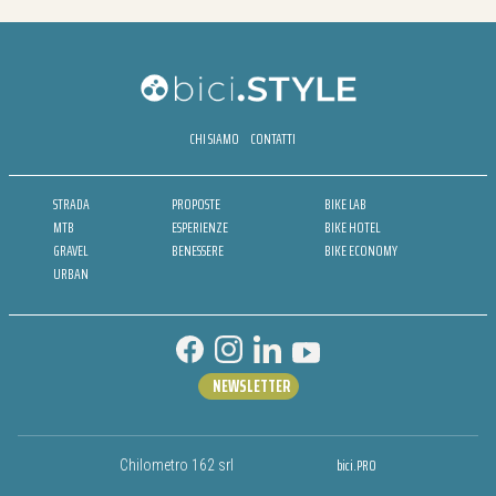
CHI SIAMO
CONTATTI
STRADA
PROPOSTE
BIKE LAB
MTB
ESPERIENZE
BIKE HOTEL
GRAVEL
BENESSERE
BIKE ECONOMY
URBAN
NEWSLETTER
bici.PRO
Chilometro 162 srl