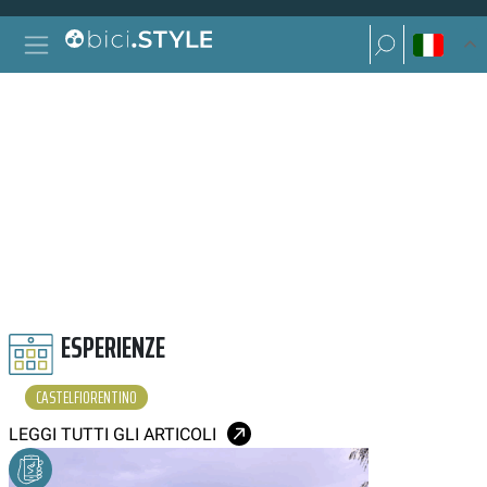
Vai al contenuto
Ricerca per:
Navigazione principale
Ricerca per:
CASTELFIORENTINO
ESPERIENZE
CASTELFIORENTINO
LEGGI TUTTI GLI ARTICOLI