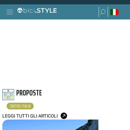
Vai al contenuto
Ricerca per:
Navigazione principale
Ricerca per:
CENTRO ITALIA
PROPOSTE
CENTRO-ITALIA
LEGGI TUTTI GLI ARTICOLI