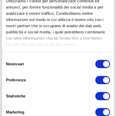
Utilizziamo i cookie per personalizzare contenuti ed
annunci, per fornire funzionalità dei social media e per
analizzare il nostro traffico. Condividiamo inoltre
informazioni sul modo in cui utilizza il nostro sito con i
nostri partner che si occupano di analisi dei dati web,
pubblicità e social media, i quali potrebbero combinarle
TUTTE LE CATEGORIE DEL MAGAZINE
con altre informazioni che ha fornito loro o che hanno
raccolto dal suo utilizzo dei loro servizi.
Selezione
Necessari
del
consenso
Preferenze
PROPOSTE
Statistiche
Marketing