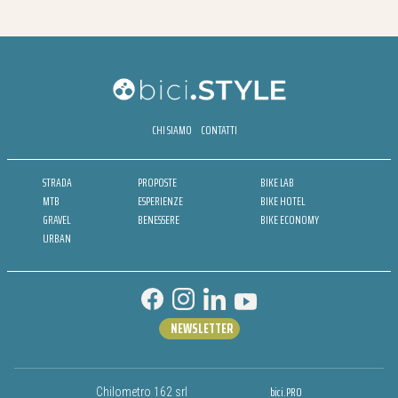
CHI SIAMO
CONTATTI
STRADA
PROPOSTE
BIKE LAB
MTB
ESPERIENZE
BIKE HOTEL
GRAVEL
BENESSERE
BIKE ECONOMY
URBAN
NEWSLETTER
bici.PRO
Chilometro 162 srl