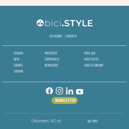
CHI SIAMO
CONTATTI
STRADA
PROPOSTE
BIKE LAB
MTB
ESPERIENZE
BIKE HOTEL
GRAVEL
BENESSERE
BIKE ECONOMY
URBAN
NEWSLETTER
bici.PRO
Chilometro 162 srl