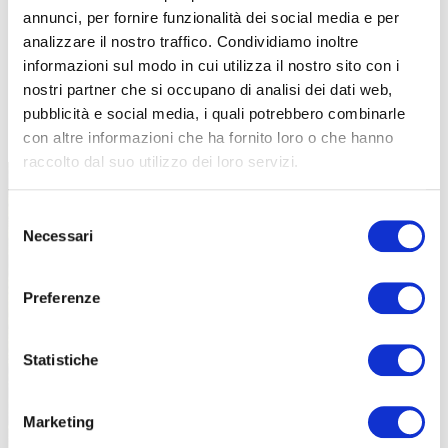
annunci, per fornire funzionalità dei social media e per
analizzare il nostro traffico. Condividiamo inoltre
informazioni sul modo in cui utilizza il nostro sito con i
nostri partner che si occupano di analisi dei dati web,
TUTTE LE CATEGORIE DEL MAGAZINE
pubblicità e social media, i quali potrebbero combinarle
con altre informazioni che ha fornito loro o che hanno
raccolto dal suo utilizzo dei loro servizi.
Selezione
Necessari
del
consenso
Preferenze
PROPOSTE
Statistiche
Marketing