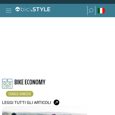
Vai al contenuto
Ricerca per:
Navigazione principale
Ricerca per:
CHARLIE HANCOCK
BIKE ECONOMY
CHARLIE-HANCOCK
LEGGI TUTTI GLI ARTICOLI