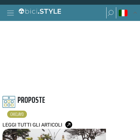
Vai al contenuto
Ricerca per:
Navigazione principale
Ricerca per:
CHICLAYO
PROPOSTE
CHICLAYO
LEGGI TUTTI GLI ARTICOLI