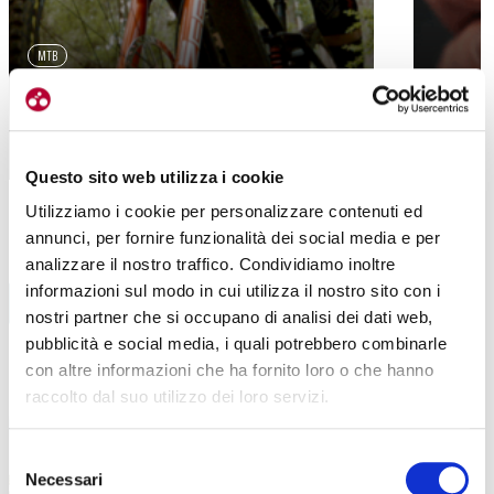
MTB
STRADA
MAXXIS RINNOVA LA GAMMA
MAXXTERRA: ORA PIÙ VELOCI E
MAGICSH
AFFIDABILI
PIÙ UN
Questo sito web utilizza i cookie
Utilizziamo i cookie per personalizzare contenuti ed
annunci, per fornire funzionalità dei social media e per
analizzare il nostro traffico. Condividiamo inoltre
BIKE ECONOMY
informazioni sul modo in cui utilizza il nostro sito con i
nostri partner che si occupano di analisi dei dati web,
CICLO-PROMO-COMPONENTS
pubblicità e social media, i quali potrebbero combinarle
con altre informazioni che ha fornito loro o che hanno
LEGGI TUTTI GLI ARTICOLI
raccolto dal suo utilizzo dei loro servizi.
Selezione
Necessari
del