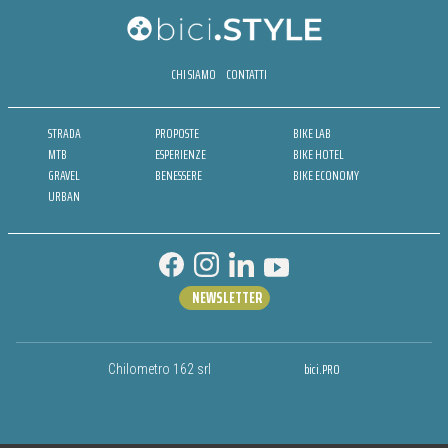
CHI SIAMO
CONTATTI
STRADA
PROPOSTE
BIKE LAB
MTB
ESPERIENZE
BIKE HOTEL
GRAVEL
BENESSERE
BIKE ECONOMY
URBAN
NEWSLETTER
bici.PRO
Chilometro 162 srl