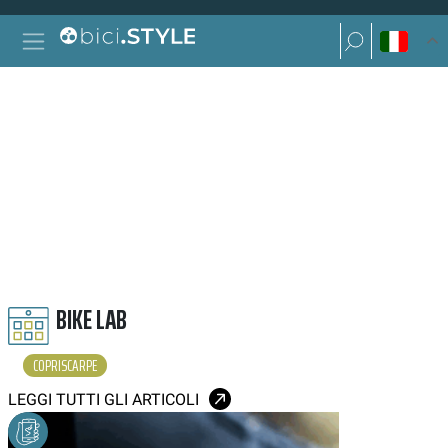
Vai al contenuto
Ricerca per:
Navigazione principale
Ricerca per:
COPRISCARPE
BIKE LAB
COPRISCARPE
LEGGI TUTTI GLI ARTICOLI