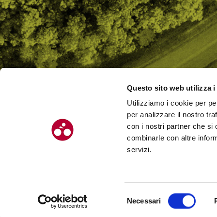
Questo sito web utilizza i
Utilizziamo i cookie per pe
CHI SI
per analizzare il nostro tra
CONTAT
con i nostri partner che si
combinarle con altre inform
servizi.
© Chilometro 162 srl – P.I. 04522410408 – Via Soardi 5, 47921 – Rimi
Selezione
Necessari
Realizzato da SUNTIMES
del