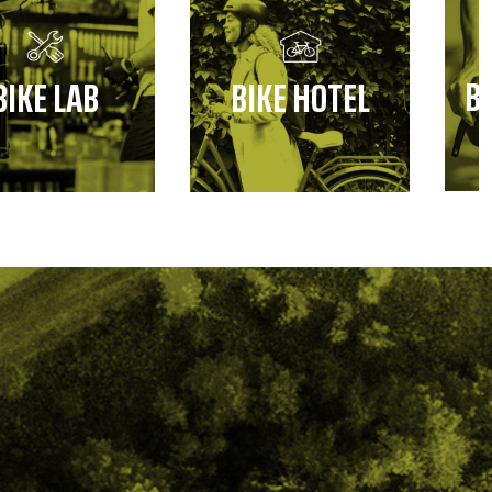
B
BIKE LAB
BIKE HOTEL