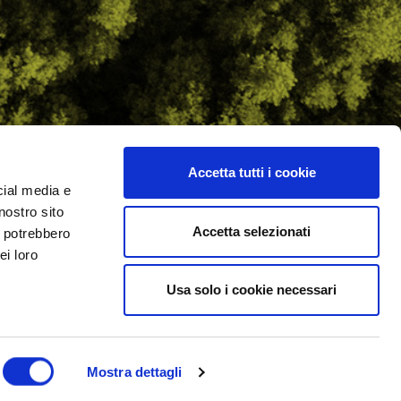
Accetta tutti i cookie
cial media e
ilometro 162 srl
nostro sito
i.PRO
Accetta selezionati
i potrebbero
ei loro
Usa solo i cookie necessari
Mostra dettagli