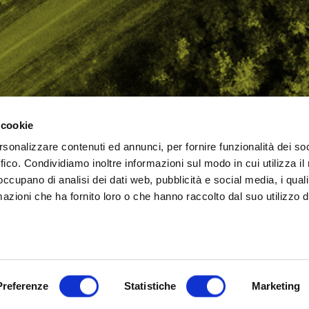
 cookie
rsonalizzare contenuti ed annunci, per fornire funzionalità dei so
AMO
STRADA
PROPOSTE
BIKE LAB
Ch
ffico. Condividiamo inoltre informazioni sul modo in cui utilizza il 
TI
MTB
ESPERIENZE
BIKE HOTEL
bic
 occupano di analisi dei dati web, pubblicità e social media, i qual
GRAVEL
BENESSERE
BIKE ECONOMY
azioni che ha fornito loro o che hanno raccolto dal suo utilizzo d
URBAN
ni (RN)
Cookie Policy
Privacy Policy
Preferenze
Statistiche
Marketing