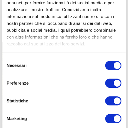
annunci, per fornire funzionalità dei social media e per
analizzare il nostro traffico. Condividiamo inoltre
informazioni sul modo in cui utilizza il nostro sito con i
nostri partner che si occupano di analisi dei dati web,
TUTTE LE CATEGORIE DEL MAGAZINE
pubblicità e social media, i quali potrebbero combinarle
con altre informazioni che ha fornito loro o che hanno
raccolto dal suo utilizzo dei loro servizi.
Selezione
Necessari
del
consenso
Preferenze
PROPOSTE
Statistiche
Marketing