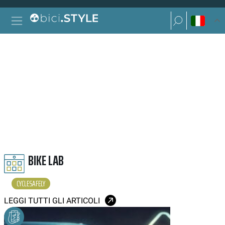
Vai al contenuto
Ricerca per:
Navigazione principale
Ricerca per:
CYCLESAFELY
BIKE LAB
CYCLESAFELY
LEGGI TUTTI GLI ARTICOLI