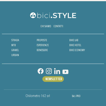
CHI SIAMO
CONTATTI
STRADA
PROPOSTE
BIKE LAB
MTB
ESPERIENZE
BIKE HOTEL
GRAVEL
BENESSERE
BIKE ECONOMY
URBAN
NEWSLETTER
bici.PRO
Chilometro 162 srl