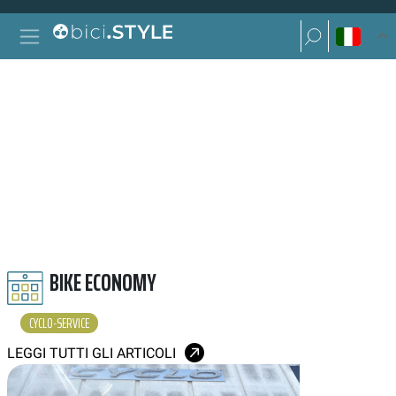
Vai al contenuto
Ricerca per:
Navigazione principale
Ricerca per:
CYCLO SERVICE
BIKE ECONOMY
CYCLO-SERVICE
LEGGI TUTTI GLI ARTICOLI