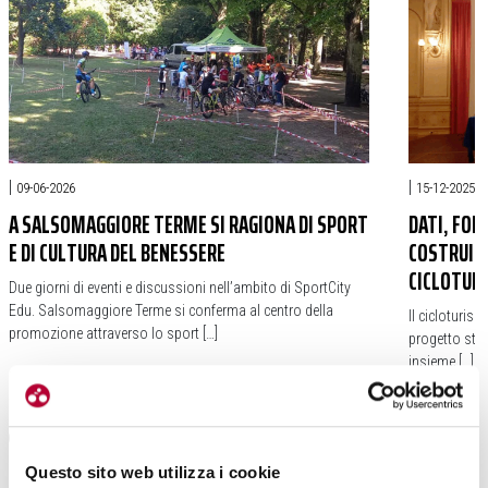
|
|
09-06-2026
15-12-2025
A SALSOMAGGIORE TERME SI RAGIONA DI SPORT
DATI, FOR
E DI CULTURA DEL BENESSERE
COSTRUISC
CICLOTURI
Due giorni di eventi e discussioni nell’ambito di SportCity
Edu. Salsomaggiore Terme si conferma al centro della
Il cicloturis
promozione attraverso lo sport […]
progetto stru
insieme […]
#DANIELA ISETTI
#SALSOMAGGIORE TERME
#SCUOLA
#EMILIA ROMAGNA
#VISTI EMILI
#SALSOMAGG
Questo sito web utilizza i cookie