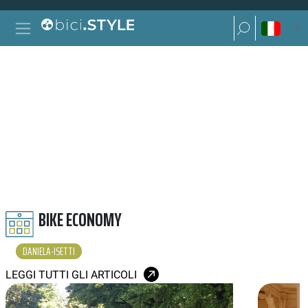
Vai al contenuto
Ricerca per:
Navigazione principale
Ricerca per:
DANIELA ISETTI
BIKE ECONOMY
DANIELA-ISETTI
LEGGI TUTTI GLI ARTICOLI