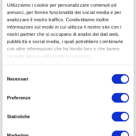
Utilizziamo i cookie per personalizzare contenuti ed
annunci, per fornire funzionalità dei social media e per
analizzare il nostro traffico. Condividiamo inoltre
informazioni sul modo in cui utilizza il nostro sito con i
nostri partner che si occupano di analisi dei dati web,
pubblicità e social media, i quali potrebbero combinarle
TUTTE LE CATEGORIE DEL MAGAZINE
con altre informazioni che ha fornito loro o che hanno
raccolto dal suo utilizzo dei loro servizi.
Selezione
Necessari
del
consenso
Preferenze
PROPOSTE
Statistiche
Marketing