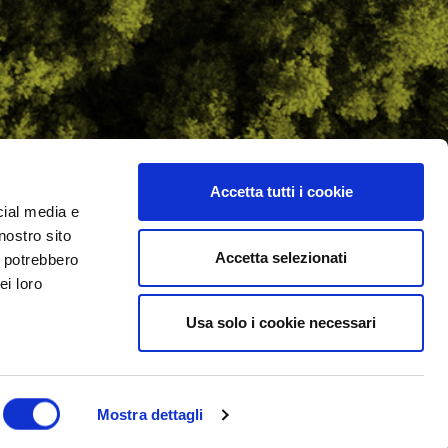
Accetta tutti i cookie
cial media e
ilometro 162 srl
nostro sito
i.PRO
Accetta selezionati
i potrebbero
ei loro
Usa solo i cookie necessari
Mostra dettagli