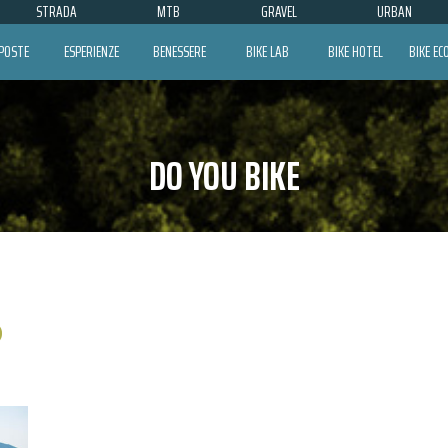
STRADA
MTB
GRAVEL
URBAN
POSTE
ESPERIENZE
BENESSERE
BIKE LAB
BIKE HOTEL
BIKE E
DO YOU BIKE