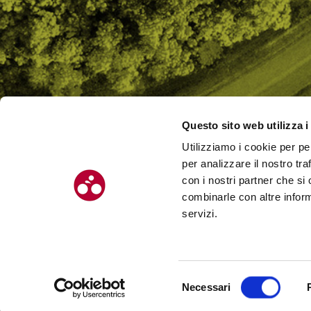
Questo sito web utilizza i
Utilizziamo i cookie per pe
CHI SI
per analizzare il nostro tra
CONTAT
con i nostri partner che si
combinarle con altre inform
servizi.
© Chilometro 162 srl – P.I. 04522410408 – Via Soardi 5, 47921 – Rimi
Selezione
Necessari
Realizzato da SUNTIMES
del