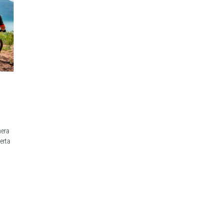
mera
erta