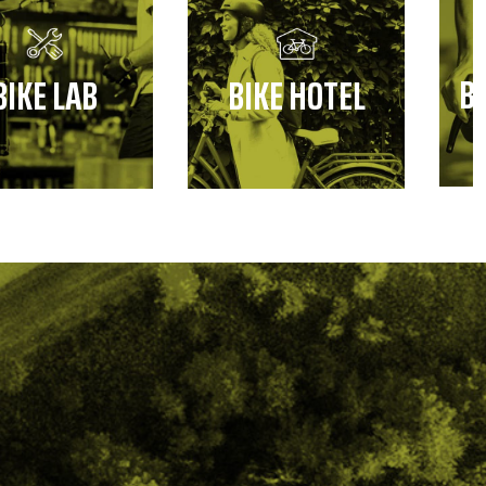
B
BIKE LAB
BIKE HOTEL