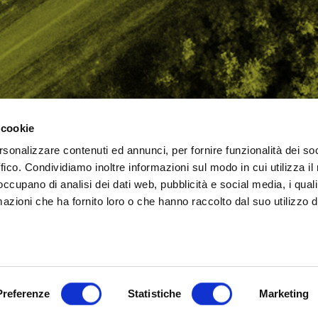
 cookie
rsonalizzare contenuti ed annunci, per fornire funzionalità dei so
AMO
STRADA
PROPOSTE
BIKE LAB
Ch
ffico. Condividiamo inoltre informazioni sul modo in cui utilizza il 
TI
MTB
ESPERIENZE
BIKE HOTEL
bic
 occupano di analisi dei dati web, pubblicità e social media, i qual
GRAVEL
BENESSERE
BIKE ECONOMY
azioni che ha fornito loro o che hanno raccolto dal suo utilizzo d
URBAN
ni (RN)
Cookie Policy
Privacy Policy
Preferenze
Statistiche
Marketing