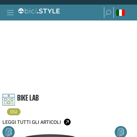
Vai al contenuto
Ricerca per:
Navigazione principale
Ricerca per:
EDGE
BIKE LAB
EDGE
LEGGI TUTTI GLI ARTICOLI