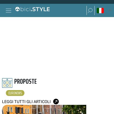
Vai al contenuto
Ricerca per:
Navigazione principale
Ricerca per:
EURONEWS
PROPOSTE
EURONEWS
LEGGI TUTTI GLI ARTICOLI