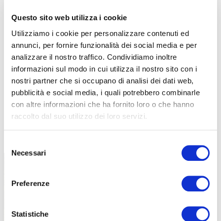
Questo sito web utilizza i cookie
Utilizziamo i cookie per personalizzare contenuti ed
annunci, per fornire funzionalità dei social media e per
analizzare il nostro traffico. Condividiamo inoltre
informazioni sul modo in cui utilizza il nostro sito con i
nostri partner che si occupano di analisi dei dati web,
pubblicità e social media, i quali potrebbero combinarle
con altre informazioni che ha fornito loro o che hanno
raccolto dal suo utilizzo dei loro servizi.
TUTTE LE CATEGORIE DEL MAGAZINE
Selezione
Necessari
del
consenso
Preferenze
Statistiche