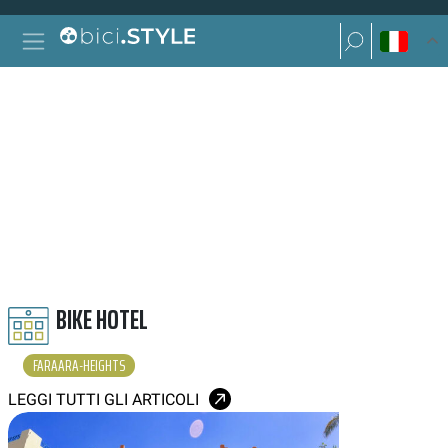
Vai al contenuto
Ricerca per:
Navigazione principale
Ricerca per:
FARAARA HEIGHTS
BIKE HOTEL
FARAARA-HEIGHTS
LEGGI TUTTI GLI ARTICOLI