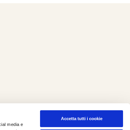
Accetta tutti i cookie
cial media e
ilometro 162 srl