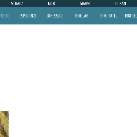
STRADA
MTB
GRAVEL
URBAN
POSTE
ESPERIENZE
BENESSERE
BIKE LAB
BIKE HOTEL
BIKE E
FEDERICO CASALINI