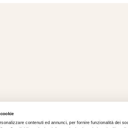
 cookie
rsonalizzare contenuti ed annunci, per fornire funzionalità dei so
AMO
STRADA
PROPOSTE
BIKE LAB
Ch