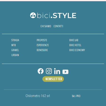
CHI SIAMO
CONTATTI
STRADA
PROPOSTE
BIKE LAB
MTB
ESPERIENZE
BIKE HOTEL
GRAVEL
BENESSERE
BIKE ECONOMY
URBAN
NEWSLETTER
bici.PRO
Chilometro 162 srl