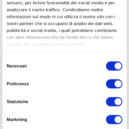
annunci, per fornire funzionalità dei social media e per
analizzare il nostro traffico. Condividiamo inoltre
informazioni sul modo in cui utilizza il nostro sito con i
nostri partner che si occupano di analisi dei dati web,
TUTTE LE CATEGORIE DEL MAGAZINE
pubblicità e social media, i quali potrebbero combinarle
con altre informazioni che ha fornito loro o che hanno
raccolto dal suo utilizzo dei loro servizi.
Selezione
Necessari
del
consenso
Preferenze
PROPOSTE
Statistiche
Marketing