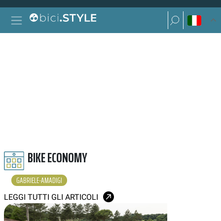
Vai al contenuto
Ricerca per:
Navigazione principale
Ricerca per:
GABRIELE AMADIGI
BIKE ECONOMY
GABRIELE-AMADIGI
LEGGI TUTTI GLI ARTICOLI