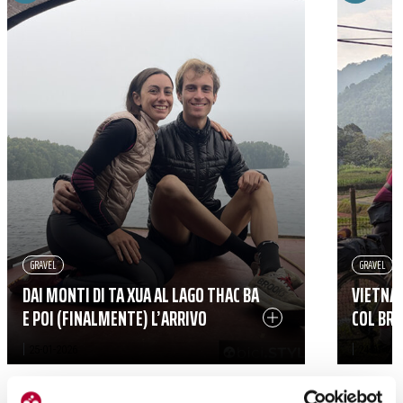
GRAVEL
GRAVEL
DAI MONTI DI TA XUA AL LAGO THAC BA
VIETNAM
E POI (FINALMENTE) L’ARRIVO
COL BRI
|
|
25-01-2026
24-01-202