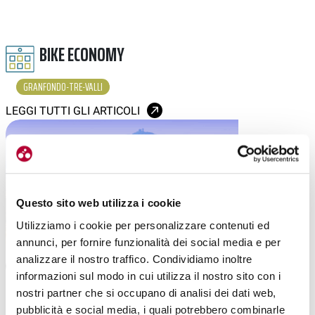
BIKE ECONOMY
GRANFONDO-TRE-VALLI
LEGGI TUTTI GLI ARTICOLI
Questo sito web utilizza i cookie
Utilizziamo i cookie per personalizzare contenuti ed
annunci, per fornire funzionalità dei social media e per
analizzare il nostro traffico. Condividiamo inoltre
MTB
|
09-12-2025
informazioni sul modo in cui utilizza il nostro sito con i
GRANFONDO TRE VALLI 2026: L’MTB “PIÙ
nostri partner che si occupano di analisi dei dati web,
POPOLARE D’ITALIA” RIAPRE I CANCELLI
pubblicità e social media, i quali potrebbero combinarle