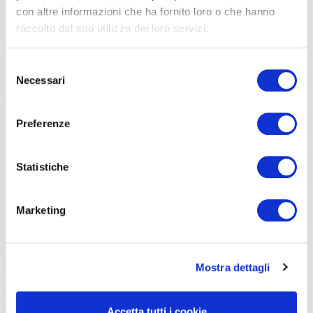
con altre informazioni che ha fornito loro o che hanno
E’ iniziato il countdown verso la Granfondo Tre Valli 2026,
raccolto dal suo utilizzo dei loro servizi.
la MTB più popolare in Italia è un evento capace di
valorizzare l’est veronese […]
Selezione
#VERONA
#GRANFONDO TRE VALLI
Necessari
del
consenso
Preferenze
Statistiche
Marketing
TUTTE LE CATEGORIE DEL MAGAZINE
Mostra dettagli
Accetta tutti i cookie