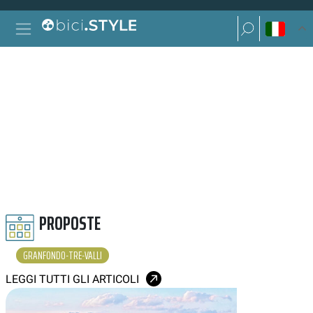
Vai al contenuto
Ricerca per:
Navigazione principale
Ricerca per:
GRANFONDO TRE VALLI
PROPOSTE
GRANFONDO-TRE-VALLI
LEGGI TUTTI GLI ARTICOLI