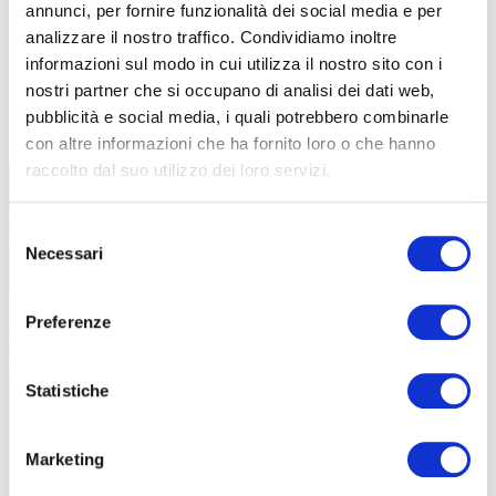
annunci, per fornire funzionalità dei social media e per
analizzare il nostro traffico. Condividiamo inoltre
informazioni sul modo in cui utilizza il nostro sito con i
nostri partner che si occupano di analisi dei dati web,
TUTTE LE CATEGORIE DEL MAGAZINE
pubblicità e social media, i quali potrebbero combinarle
con altre informazioni che ha fornito loro o che hanno
raccolto dal suo utilizzo dei loro servizi.
Selezione
Necessari
del
consenso
Preferenze
PROPOSTE
Statistiche
Marketing