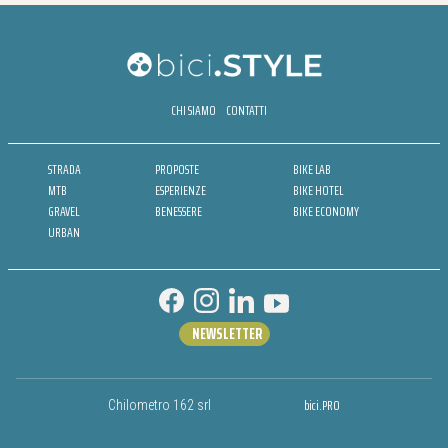
CHI SIAMO
CONTATTI
STRADA
PROPOSTE
BIKE LAB
MTB
ESPERIENZE
BIKE HOTEL
GRAVEL
BENESSERE
BIKE ECONOMY
URBAN
NEWSLETTER
bici.PRO
Chilometro 162 srl