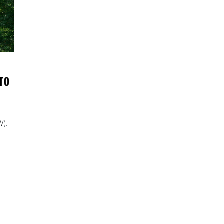
ITO
V).