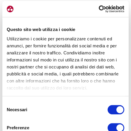
ESPERIENZE
Questo sito web utilizza i cookie
MURGIA, GRAVINE E VALLE D’ITRIA: LA
GRAVINE
PUGLIA CHE NON SMETTE DI STUPIRE
Utilizziamo i cookie per personalizzare contenuti ed
annunci, per fornire funzionalità dei social media e per
LEGGI TUTTI GLI ARTICOLI
|
06-10-2023
analizzare il nostro traffico. Condividiamo inoltre
informazioni sul modo in cui utilizza il nostro sito con i
nostri partner che si occupano di analisi dei dati web,
pubblicità e social media, i quali potrebbero combinarle
con altre informazioni che ha fornito loro o che hanno
raccolto dal suo utilizzo dei loro servizi.
Selezione
Necessari
del
TUTTE LE CATEGORIE DEL MAGAZINE
consenso
Preferenze