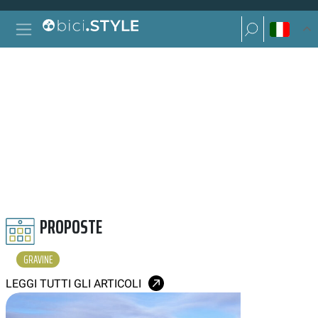
Vai al contenuto
Ricerca per:
Navigazione principale
Ricerca per:
GRAVINE
PROPOSTE
GRAVINE
LEGGI TUTTI GLI ARTICOLI