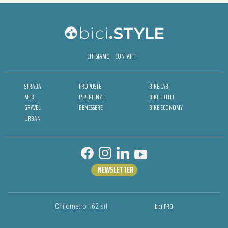
CHI SIAMO
CONTATTI
STRADA
PROPOSTE
BIKE LAB
MTB
ESPERIENZE
BIKE HOTEL
GRAVEL
BENESSERE
BIKE ECONOMY
URBAN
NEWSLETTER
bici.PRO
Chilometro 162 srl