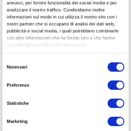
annunci, per fornire funzionalità dei social media e per
analizzare il nostro traffico. Condividiamo inoltre
informazioni sul modo in cui utilizza il nostro sito con i
nostri partner che si occupano di analisi dei dati web,
TUTTE LE CATEGORIE DEL MAGAZINE
pubblicità e social media, i quali potrebbero combinarle
con altre informazioni che ha fornito loro o che hanno
raccolto dal suo utilizzo dei loro servizi.
Selezione
Necessari
del
consenso
Preferenze
PROPOSTE
Statistiche
Marketing