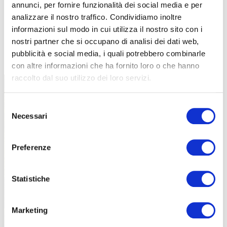
annunci, per fornire funzionalità dei social media e per
analizzare il nostro traffico. Condividiamo inoltre
informazioni sul modo in cui utilizza il nostro sito con i
nostri partner che si occupano di analisi dei dati web,
TUTTE LE CATEGORIE DEL MAGAZINE
pubblicità e social media, i quali potrebbero combinarle
con altre informazioni che ha fornito loro o che hanno
raccolto dal suo utilizzo dei loro servizi.
Selezione
Necessari
del
consenso
Preferenze
PROPOSTE
Statistiche
Marketing