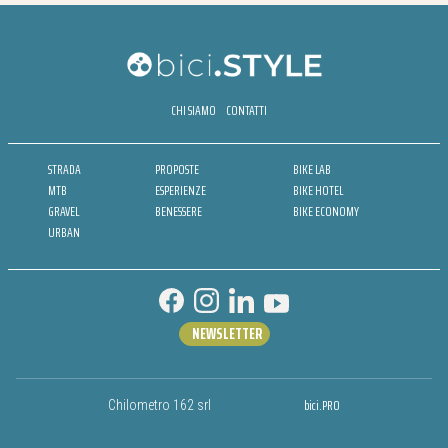
CHI SIAMO
CONTATTI
STRADA
PROPOSTE
BIKE LAB
MTB
ESPERIENZE
BIKE HOTEL
GRAVEL
BENESSERE
BIKE ECONOMY
URBAN
NEWSLETTER
bici.PRO
Chilometro 162 srl