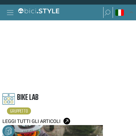
Vai al contenuto
Ricerca per:
Navigazione principale
Ricerca per:
GRUPPETTO
BIKE LAB
GRUPPETTO
LEGGI TUTTI GLI ARTICOLI