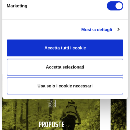
Marketing
Mostra dettagli
Accetta tutti i cookie
TUTTE LE CATEGORIE DEL MAGAZINE
Accetta selezionati
Usa solo i cookie necessari
PROPOSTE