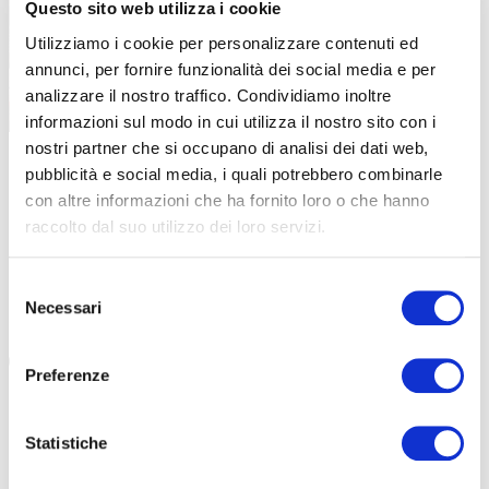
Questo sito web utilizza i cookie
Utilizziamo i cookie per personalizzare contenuti ed
annunci, per fornire funzionalità dei social media e per
analizzare il nostro traffico. Condividiamo inoltre
informazioni sul modo in cui utilizza il nostro sito con i
nostri partner che si occupano di analisi dei dati web,
|
|
26-11-2025
14-10-2025
pubblicità e social media, i quali potrebbero combinarle
24 ORE DI FELTRE: APERTURA ISCRIZIONI,
TESSERAME
con altre informazioni che ha fornito loro o che hanno
GIOVANI E SOLIDARIETÀ
RIPERCUS
raccolto dal suo utilizzo dei loro servizi.
Alla sfida feltrina gareggiano non solo le squadre, ma
Ivan Piol, pr
anche corridori solitari impegnati per 24 ore […]
aumenti FCI s
Selezione
società e org
Necessari
del
#VENETO
#CASTELLI
#IVAN PIOL
#24 ORE DI FELTRE
consenso
#GRANFOND
#COSTI ORGA
Preferenze
Statistiche