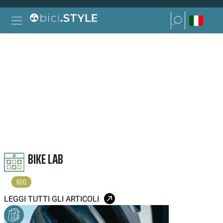
Vai al contenuto
Ricerca per:
Navigazione principale
Ricerca per:
KOO
BIKE LAB
KOO
LEGGI TUTTI GLI ARTICOLI