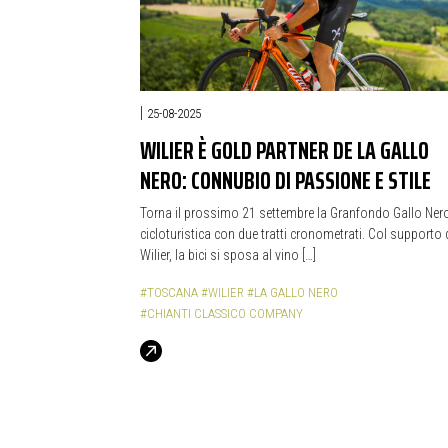
|
25-08-2025
WILIER È GOLD PARTNER DE LA GALLO
NERO: CONNUBIO DI PASSIONE E STILE
Torna il prossimo 21 settembre la Granfondo Gallo Ner
cicloturistica con due tratti cronometrati. Col supporto 
Wilier, la bici si sposa al vino […]
#TOSCANA
#WILIER
#LA GALLO NERO
#CHIANTI CLASSICO COMPANY