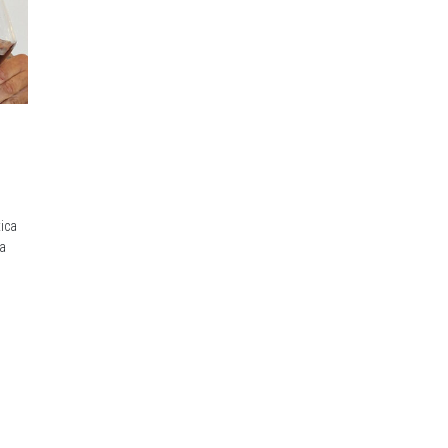
tica
la