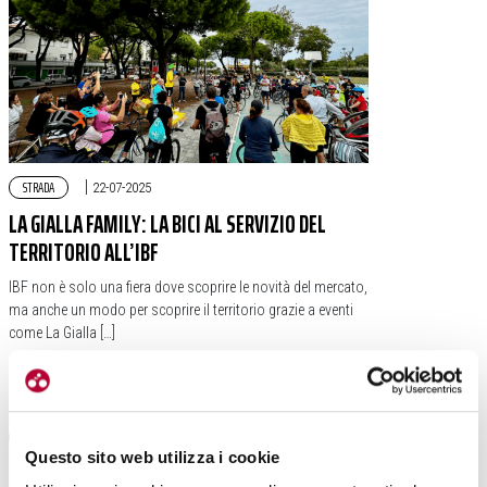
STRADA
|
22-07-2025
LA GIALLA FAMILY: LA BICI AL SERVIZIO DEL
TERRITORIO ALL’IBF
IBF non è solo una fiera dove scoprire le novità del mercato,
ma anche un modo per scoprire il territorio grazie a eventi
come La Gialla […]
#ALBERTO GERINI
#MISANO WORLD CIRCUIT
#MISANO ADRIATICO
#LA GIALLA FAMILY
Questo sito web utilizza i cookie