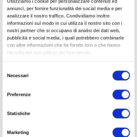
Utilizziamo i cookie per personalizzare contenuti ed
annunci, per fornire funzionalità dei social media e per
analizzare il nostro traffico. Condividiamo inoltre
informazioni sul modo in cui utilizza il nostro sito con i
nostri partner che si occupano di analisi dei dati web,
pubblicità e social media, i quali potrebbero combinarle
TUTTE LE CATEGORIE DEL MAGAZINE
con altre informazioni che ha fornito loro o che hanno
raccolto dal suo utilizzo dei loro servizi.
Selezione
Necessari
del
consenso
Preferenze
PROPOSTE
Statistiche
Marketing