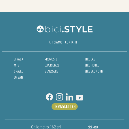
CHI SIAMO
CONTATTI
STRADA
PROPOSTE
BIKE LAB
MTB
ESPERIENZE
BIKE HOTEL
GRAVEL
BENESSERE
BIKE ECONOMY
URBAN
NEWSLETTER
bici.PRO
Chilometro 162 srl