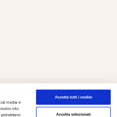
Accetta tutti i cookie
cial media e
ilometro 162 srl
nostro sito
i.PRO
Accetta selezionati
i potrebbero