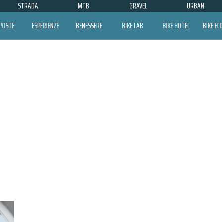
STRADA
MTB
GRAVEL
URBAN
POSTE
ESPERIENZE
BENESSERE
BIKE LAB
BIKE HOTEL
BIKE E
LAVARICE