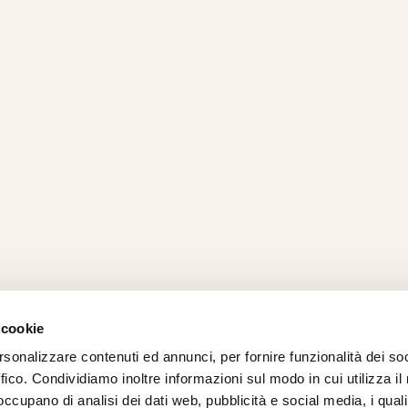
 cookie
rsonalizzare contenuti ed annunci, per fornire funzionalità dei so
AMO
STRADA
PROPOSTE
BIKE LAB
Ch
ffico. Condividiamo inoltre informazioni sul modo in cui utilizza il 
TI
MTB
ESPERIENZE
BIKE HOTEL
bic
 occupano di analisi dei dati web, pubblicità e social media, i qual