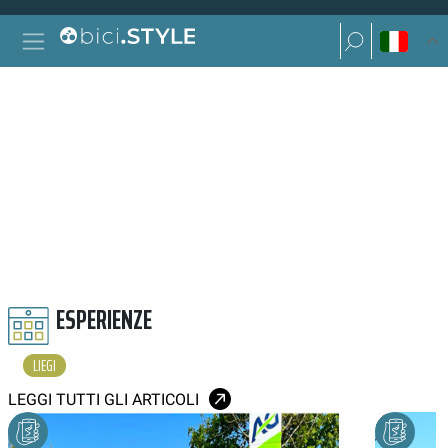
Vai al contenuto
Ricerca per:
Navigazione principale
Ricerca per:
LIEGI
ESPERIENZE
LIEGI
LEGGI TUTTI GLI ARTICOLI