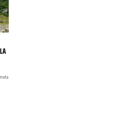
 LA
 meta