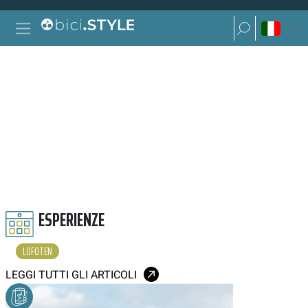
Vai al contenuto
Ricerca per:
Navigazione principale
Ricerca per:
LOFOTEN
ESPERIENZE
LOFOTEN
LEGGI TUTTI GLI ARTICOLI