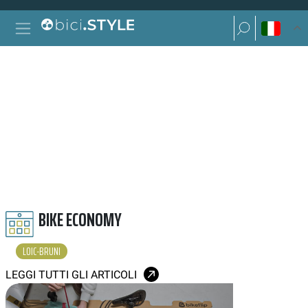
Vai al contenuto
Ricerca per:
Navigazione principale
Ricerca per:
LOIC BRUNI
BIKE ECONOMY
LOIC-BRUNI
LEGGI TUTTI GLI ARTICOLI